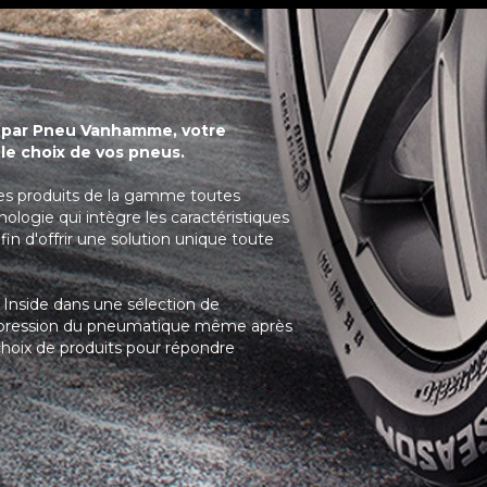
s par Pneu Vanhamme, votre
 le choix de vos pneus.
t les produits de la gamme toutes
nologie qui intègre les caractéristiques
fin d'offrir une solution unique toute
 Inside dans une sélection de
a pression du pneumatique même après
choix de produits pour répondre