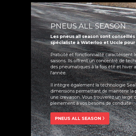
PNEUS ALL SEASON
Les pneus all season sont conseillé
spécialiste à Waterloo et Uccle pour
Praticité et fonctionnalité caractérisen
saisons. Ils offrent un concentré de tech
des pneumatiques à la fois été et hiver a
l'année.
Il intègre également la technologie Seal
dimensions permettant de maintenir l
une crevaison. Vous trouverez un large 
pleinement à vos besoins de conduite.
PNEUS ALL SEASON