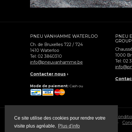
PNEU VANHAMME WATERLOO
PNEU 
GROUP
Ch. de Bruxelles 722 / 724
Chaussé
1410
Waterloo
1000
Br
Tel:
02 3860310
Tel:
02 
info@pneuvanhamme.be
info@pn
Contacter nous
›
Contac
Mode de paiement:
Cash ou
© 2026 Pneu Vanhamme
Conditi
Ce site utilise des cookies pour rendre votre
•
Cond
visite plus agréable.
Plus d'info