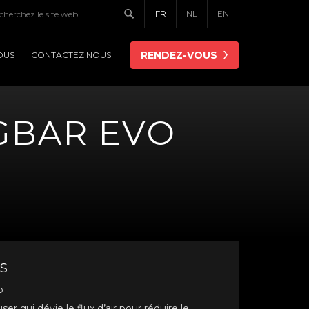
FR
NL
EN
RENDEZ-VOUS
OUS
CONTACTEZ NOUS
NGBAR EVO
S
o
r qui dévie le flux d’air pour réduire le