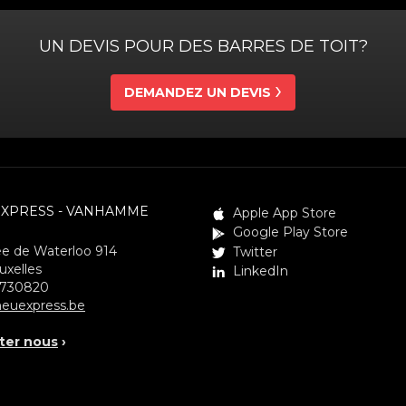
UN DEVIS POUR DES BARRES DE TOIT?
DEMANDEZ UN DEVIS
EXPRESS - VANHAMME
Apple App Store
Google Play Store
e de Waterloo 914
Twitter
uxelles
LinkedIn
3730820
euexpress.be
ter nous
›