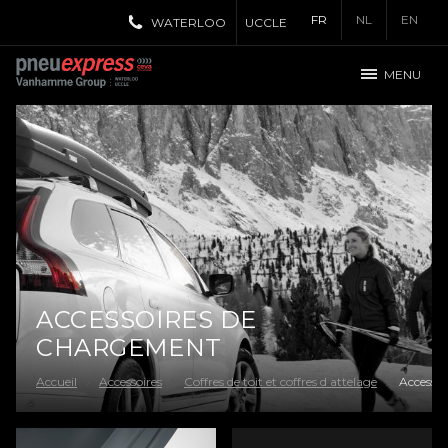
FR
NL
EN
WATERLOO
UCCLE
MENU
ACCESSOIRES DE
CHARGEMENT
Accueil
Accessoires
Coffres de toit et coffres d attelage
Accesso