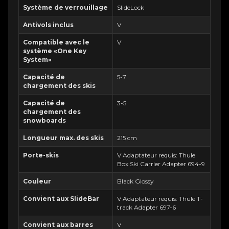
Système de verrouillage
SlideLock
Antivols inclus
V
Compatible avec le
V
système «One Key
System»
Capacité de
5-7
chargement des skis
Capacité de
3-5
chargement des
snowboards
Longueur max. des skis
215 cm
Porte-skis
V Adaptateur requis: Thule
Box Ski Carrier Adapter 694-9
Couleur
Black Glossy
Convient aux SlideBar
V Adaptateur requis: Thule T-
track Adapter 697-6
Convient aux barres
V