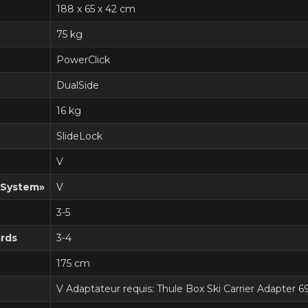
188 x 65 x 42 cm
75 kg
PowerClick
DualSide
16 kg
SlideLock
V
 System»
V
3-5
rds
3-4
175 cm
V Adaptateur requis: Thule Box Ski Carrier Adapter 6