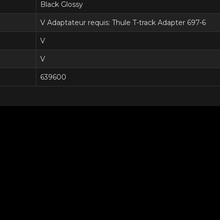
Black Glossy
V Adaptateur requis: Thule T-track Adapter 697-6
V
V
639600