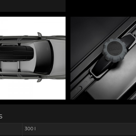
S
300 l