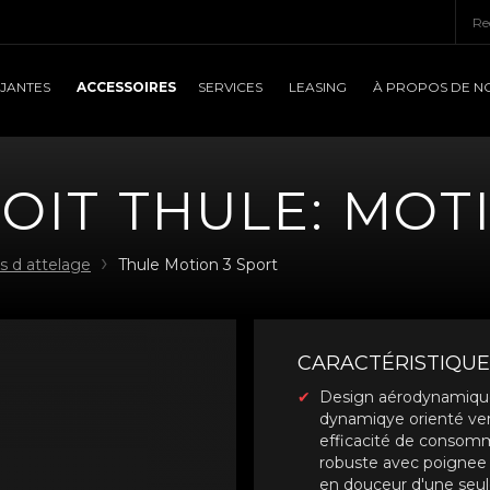
ACCESSOIRES
JANTES
SERVICES
LEASING
À PROPOS DE N
OIT THULE: MOT
es d attelage
Thule Motion 3 Sport
CARACTÉRISTIQUE
Design aérodynamique 
dynamiqye orienté vers
efficacité de consomm
robuste avec poignee 
en douceur d'une seu