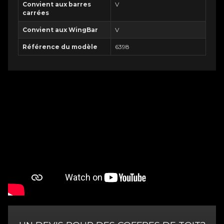
Convient aux barres
V
carrées
Convient aux WingBar
V
Référence du modèle
6398