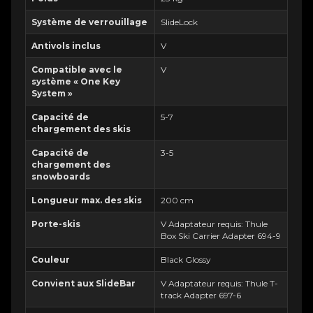
Système de verrouillage
SlideLock
Antivols inclus
V
Compatible avec le
V
système « One Key
System »
Capacité de
5-7
chargement des skis
Capacité de
3-5
chargement des
snowboards
Longueur max. des skis
200 cm
Porte-skis
V Adaptateur requis: Thule
Box Ski Carrier Adapter 694-9
Couleur
Black Glossy
Convient aux SlideBar
V Adaptateur requis: Thule T-
track Adapter 697-6