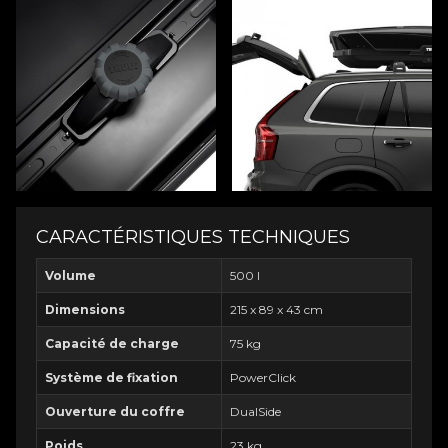
CARACTÉRISTIQUES TECHNIQUES
Volume
500 l
Dimensions
215 x 89 x 43 cm
Capacité de charge
75 kg
Système de fixation
PowerClick
Ouverture du coffre
DualSide
Poids
23 kg