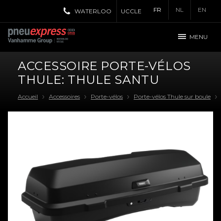
FR
NL
EN
WATERLOO
UCCLE
MENU
ACCESSOIRE PORTE-VÉLOS
THULE: THULE SANTU
Accueil
Accessoires
Porte-vélos
Porte-vélos Thule sur boule