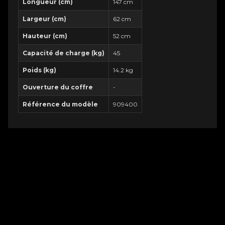
Longueur (cm)
147 cm
Largeur (cm)
62 cm
Hauteur (cm)
52 cm
Capacité de charge (kg)
45
Poids (kg)
14.2 kg
Ouverture du coffre
-
Référence du modèle
909400