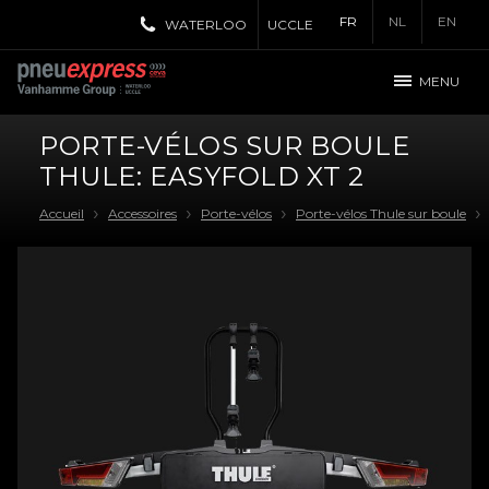
FR
NL
EN
WATERLOO
UCCLE
MENU
PORTE-VÉLOS SUR BOULE
THULE: EASYFOLD XT 2
Accueil
Accessoires
Porte-vélos
Porte-vélos Thule sur boule