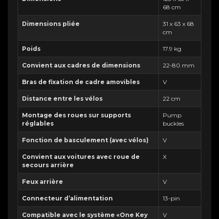
68 cm
Dimensions pliée
31 x 63 x 68
cm
Poids
17.9 kg
Convient aux cadres de dimensions
22-80 mm
Bras de fixation de cadre amovibles
V
Distance entre les vélos
22 cm
Montage des roues sur supports
Pump
réglables
buckles
Fonction de basculement (avec vélos)
V
Convient aux voitures avec roue de
X
secours arrière
Feux arrière
V
Connecteur d’alimentation
13-pin
Compatible avec le système «One Key
V