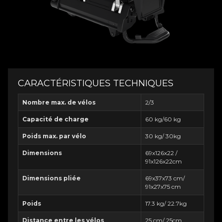
CARACTÉRISTIQUES TECHNIQUES
Nombre max. de vélos
2/3
Capacité de charge
60 kg/60 kg
Poids max. par vélo
30 kg/ 30kg
Dimensions
69x126x22 /
91x126x22cm
Dimensions pliée
69x37x73 cm/
91x27x75 cm
Poids
17.3 kg/ 22.7kg
Distance entre les vélos
25 cm/ 25cm