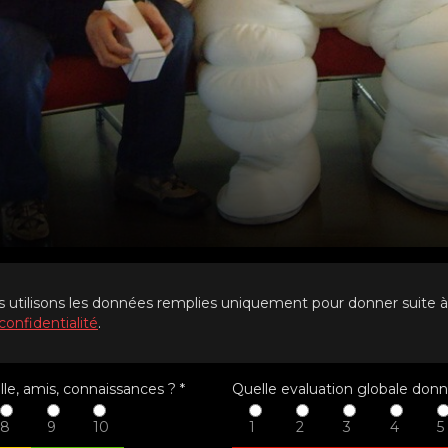
s utilisons les données remplies uniquement pour donner suite 
confidentialité
.
le, amis, connaissances ?
*
Quelle evaluation globale donn
8
9
10
1
2
3
4
5