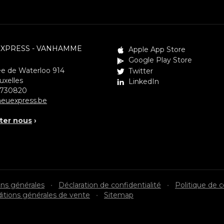
EXPRESS - VANHAMME
Apple App Store
Google Play Store
e de Waterloo 914
Twitter
uxelles
LinkedIn
3730820
euexpress.be
ter nous
›
ons générales
•
Déclaration de confidentialité
•
Politique de 
itions générales de vente
•
Sitemap