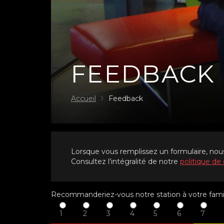
FEEDBACK
Accueil
Feedback
Lorsque vous remplissez un formulaire, nou
Consultez l’intégralité de notre
politique de 
Recommanderiez-vous notre station à votre famil
1
2
3
4
5
6
7