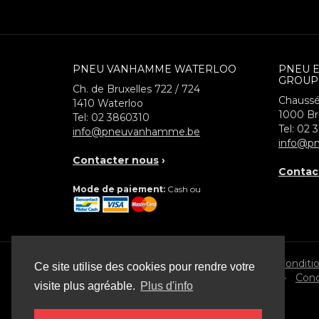
PNEU VANHAMME WATERLOO
PNEU 
GROUP
Ch. de Bruxelles 722 / 724
Chaussé
1410
Waterloo
1000
Br
Tel:
02 3860310
Tel:
02 
info@pneuvanhamme.be
info@pn
Contacter nous
›
Contac
Mode de paiement:
Cash ou
© 2026 Pneu Vanhamme
Conditi
Ce site utilise des cookies pour rendre votre
•
Cond
visite plus agréable.
Plus d'info