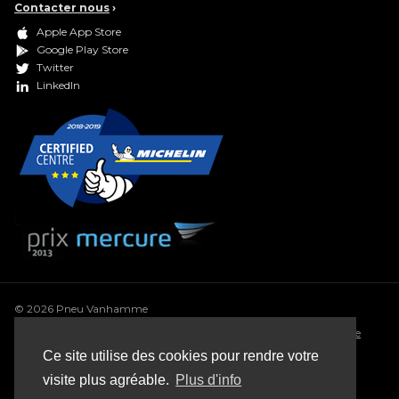
Contacter nous
›
Apple App Store
Google Play Store
Twitter
LinkedIn
© 2026 Pneu Vanhamme
Conditions générales
•
Déclaration de confidentialité
•
Politique
de cookie
•
Conditions générales de vente
•
Sitemap
Ce site utilise des cookies pour rendre votre
Webdesign: Robarov
visite plus agréable.
Plus d'info