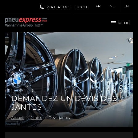
FR
NL
EN
WATERLOO
UCCLE
MENU
DEMANDEZ UN DEVIS DES
JANTES
Accueil
Jantes
Devis jantes