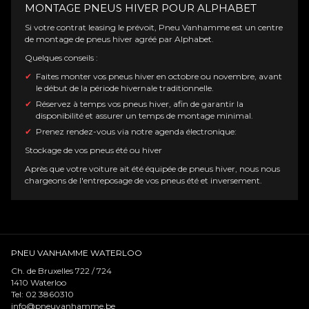
MONTAGE PNEUS HIVER POUR ALPHABET
Si votre contrat leasing le prévoit, Pneu Vanhamme est un centre
de montage de pneus hiver agréé par Alphabet.
Quelques conseils :
Faites monter vos pneus hiver en octobre ou novembre, avant
le début de la période hivernale traditionnelle.
Réservez à temps vos pneus hiver, afin de garantir la
disponibilité et assurer un temps de montage minimal.
Prenez rendez-vous via notre agenda électronique:
Stockage de vos pneus été ou hiver
Après que votre voiture ait été équipée de pneus hiver, nous nous
chargeons de l'entreposage de vos pneus été et inversement.
PNEU VANHAMME WATERLOO
Ch. de Bruxelles 722 / 724
1410
Waterloo
Tel:
02 3860310
info@pneuvanhamme.be