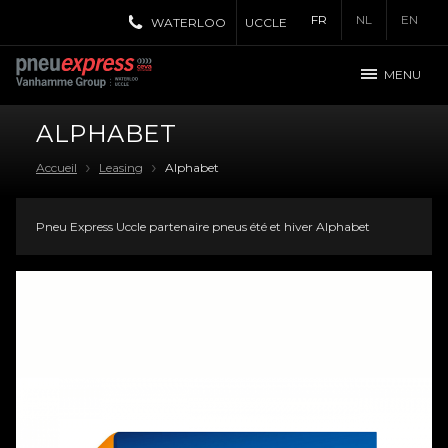
FR
NL
EN
WATERLOO
UCCLE
MENU
ALPHABET
Accueil
Leasing
Alphabet
Pneu
Express Uccle
partenaire pneus été et hiver Alphabet