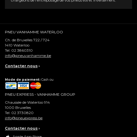
chargeons de l'entreposage de vos pneus été et inversement.
PNEU VANHAMME WATERLOO
Ch. de Bruxelles 722 / 724
1410
Waterloo
Tel:
02 3860310
info@pneuvanhamme.be
Contacter nous
›
Mode de paiement:
Cash ou
PNEU EXPRESS - VANHAMME GROUP
Chaussée de Waterloo 914
1000
Bruxelles
Tel:
02 3730820
info@pneuexpress.be
Contacter nous
›
Apple App Store