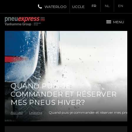
FR
NL
EN
WATERLOO
UCCLE
MENU
QUAND PUIS-JE
COMMANDER ET RÉSERVER
MES PNEUS HIVER?
Accueil
Leasing
Quand puis-je commander et réserver mes pneus