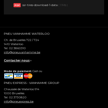
ssr-tires-download-1-data
( 1.1Mb )
PDF
PNEU VANHAMME WATERLOO
Ch. de Bruxelles 722 / 724
1410
Waterloo
Tel:
02 3860310
info@pneuvanhamme.be
Contacter nous
›
Mode de paiement:
Cash ou
PNEU EXPRESS - VANHAMME GROUP
Chaussée de Waterloo 914
1000
Bruxelles
Tel:
02 3730820
info@pneuexpress.be