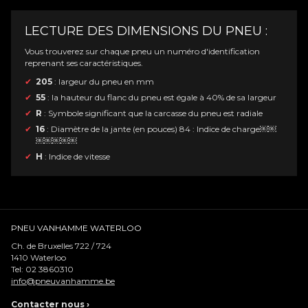
LECTURE DES DIMENSIONS DU PNEU :
Vous trouverez sur chaque pneu un numéro d'identification
reprenant ses caractéristiques.
205
: largeur du pneu en mm
55
: la hauteur du flanc du pneu est égale à 40% de sa largeur
R
: Symbole significant que la carcasse du pneu est radiale
16
: Diamètre de la jante (en pouces) 84 : Indice de charge￼￼
￼￼￼￼￼
H
: Indice de vitesse
PNEU VANHAMME WATERLOO
Ch. de Bruxelles 722 / 724
1410
Waterloo
Tel:
02 3860310
info@pneuvanhamme.be
Contacter nous
›