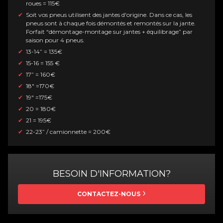
roues = 115€
Soit vos pneus utilisent des jantes d'origine. Dans ce cas, les
pneus sont à chaque fois démontés et remontés sur la jante.
Forfait “démontage-montage sur jantes + équilibrage” par
saison pour 4 pneus.
13-14” = 135€
15-16 = 155 €
17” = 160€
18" =170€
19" =175€
20 = 180
€
21 = 195
€
22-23” / camionnette = 200€
BESOIN D'INFORMATION?
CONTACTEZ-NOUS