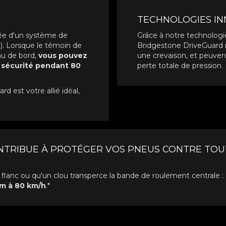
TECHNOLOGIES I
pée d'un système de
Grâce à notre technologi
). Lorsque le témoin de
Bridgestone DriveGuard re
au de bord,
vous pouvez
une crevaison, et peuve
e sécurité pendant 80
perte totale de pression.
d est votre allié idéal,
TRIBUE À PROTÉGER VOS PNEUS CONTRE TOUT
 flanc ou qu'un clou transperce la bande de roulement centrale :
km à 80 km/h
.*