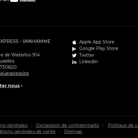
EXPRESS - VANHAMME
Apple App Store
Google Play Store
e de Waterloo 914
Twitter
uxelles
LinkedIn
3730820
euexpress.be
ter nous
›
ons générales
•
Déclaration de confidentialité
•
Politique de 
itions générales de vente
•
Sitemap