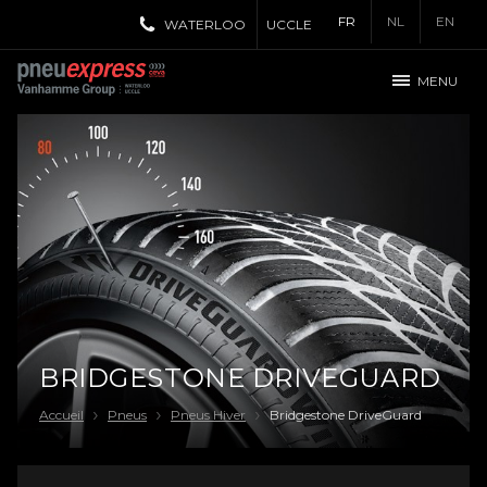
FR
NL
EN
WATERLOO
UCCLE
MENU
BRIDGESTONE DRIVEGUARD
Accueil
Pneus
Pneus Hiver
Bridgestone DriveGuard