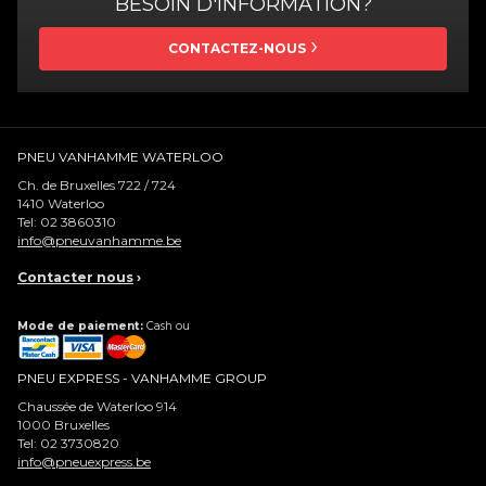
BESOIN D'INFORMATION?
CONTACTEZ-NOUS
PNEU VANHAMME WATERLOO
Ch. de Bruxelles 722 / 724
1410
Waterloo
Tel:
02 3860310
info@pneuvanhamme.be
Contacter nous
›
Mode de paiement:
Cash ou
PNEU EXPRESS - VANHAMME GROUP
Chaussée de Waterloo 914
1000
Bruxelles
Tel:
02 3730820
info@pneuexpress.be