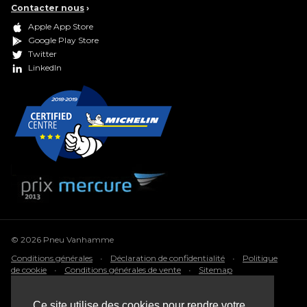
Contacter nous
›
Apple App Store
Google Play Store
Twitter
LinkedIn
© 2026 Pneu Vanhamme
Conditions générales
•
Déclaration de confidentialité
•
Politique
de cookie
•
Conditions générales de vente
•
Sitemap
Webdesign: Robarov
Ce site utilise des cookies pour rendre votre