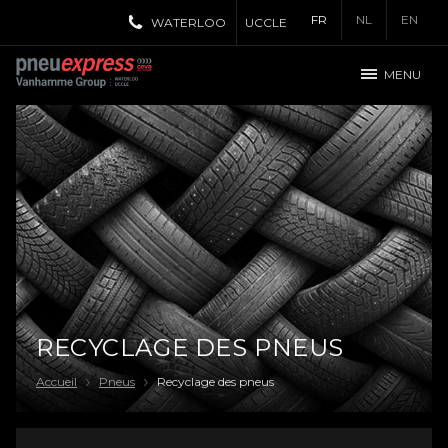
FR
NL
EN
WATERLOO
UCCLE
MENU
RECYCLAGE DES PNEUS
Accueil
Pneus
Recyclage des pneus