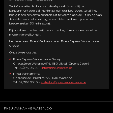
Ter informatie, de duur van de afspraak (wachttijd +
bandenmontage) zal maximaal een uur bedragen, tenzij het
nodig is om een ​​extra controle uit te voeren aan de uitlijning van
de wielen van het voertuig, alleen detecteerbaar tijdens uw
bezoek (reken 30 min extra).
Bij voorbaat danken wij u voor uw begrip en hopen u snel te
mogen verwelkomen.
Het hele team Pneu Vanhamme en Pneu Express Vanhamme
Group
Onze twee locaties:
Pneu Express Vanhamme Group:
Chaussée de Waterloo 914, 1180 Ukkel (Groene Jager)
Tel: 02/373.08.20 -
info@pneuexpress.be
Pneu Vanhamme:
Chaussée de Bruxelles 722, 1410 Waterloo
Tel: 02/386.03.10 -
waterloo@pneuvanhamme.be
PNEU VANHAMME WATERLOO