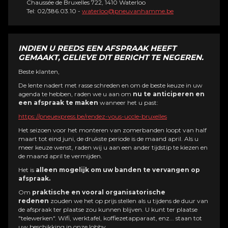
Chaussée de Bruxelles 722, 1410 Waterloo
Tel: 02/386.03.10 -
waterloo@pneuvanhamme.be
INDIEN U REEDS EEN AFSPRAAK HEEFT
GEMAAKT, GELIEVE DIT BERICHT TE NEGEREN.
Beste klanten,
De lente nadert met rasse schreden en om de beste keuze in uw
agenda te hebben, raden we u aan om
nu te anticiperen en
een afspraak te maken
wanneer het u past:
https://pneuexpress.be/rendez-vous-uccle-bruxelles
Het seizoen voor het monteren van zomerbanden loopt van half
maart tot eind juni, de drukste periode is de maand april. Als u
meer keuze wenst, raden wij u aan een ander tijdstip te kiezen en
de maand april te vermijden.
Het is
alleen mogelijk om uw banden te vervangen op
afspraak.
Om
praktische en vooral organisatorische
redenen
zouden we het op prijs stellen als u tijdens de duur van
de afspraak ter plaatse zou kunnen blijven. U kunt ter plaatse
"telewerken". Wifi, werktafel, koffiezetapparaat, enz... staan ​​tot
uw beschikking in onze lobby.