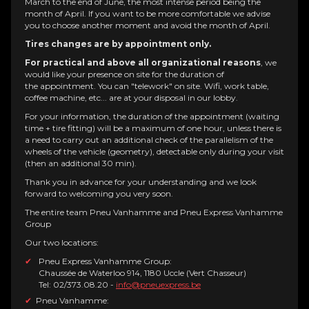
March to the end of June, the most intense period being the
month of April. If you want to be more comfortable we advise
you to choose another moment and avoid the month of April.
Tires changes are by appointment only.
For practical and above all organizational reasons
, we
would like your presence on site for the duration of
the
appointment
. You can "telework" on site. Wifi, work table,
coffee machine, etc... are at your disposal in our lobby.
For your information, the duration of the appointment (waiting
time + tire fitting) will be a maximum of one hour, unless there is
a need to carry out an additional check of the parallelism of the
wheels of the vehicle (geometry), detectable only during your visit
(then an additional 30 min).
Thank you in advance for your understanding and we look
forward to welcoming you very soon.
The entire team Pneu Vanhamme and Pneu Express Vanhamme
Group
Our two locations:
Pneu Express Vanhamme Group:
Chaussée de Waterloo 914, 1180 Uccle (Vert Chasseur)
Tel: 02/373.08.20 -
info@pneuexpress.be
Pneu Vanhamme: