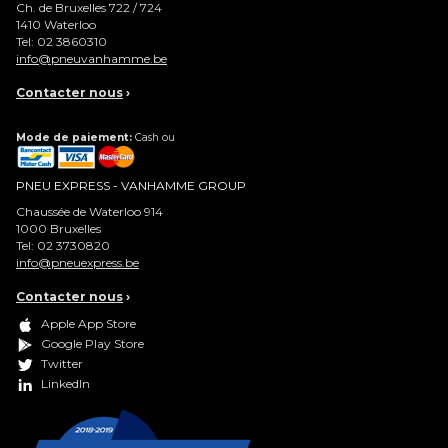
Ch. de Bruxelles 722 / 724
1410
Waterloo
Tel:
02 3860310
info@pneuvanhamme.be
Contacter nous
›
Mode de paiement:
Cash ou
PNEU EXPRESS - VANHAMME GROUP
Chaussée de Waterloo 914
1000
Bruxelles
Tel:
02 3730820
info@pneuexpress.be
Contacter nous
›
Apple App Store
Google Play Store
Twitter
LinkedIn