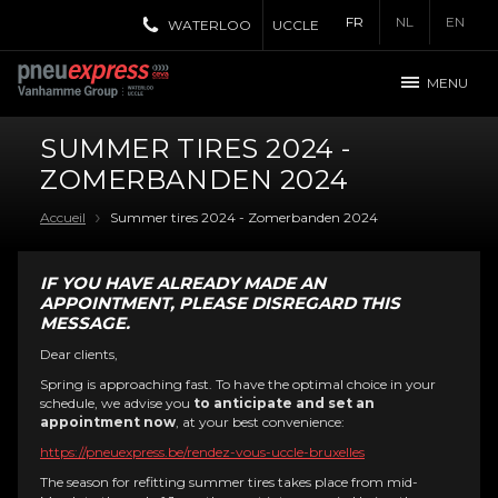
FR
NL
EN
WATERLOO
UCCLE
MENU
SUMMER TIRES 2024 -
ZOMERBANDEN 2024
Accueil
Summer tires 2024 - Zomerbanden 2024
IF YOU HAVE ALREADY MADE AN
APPOINTMENT, PLEASE DISREGARD THIS
MESSAGE.
Dear clients,
Spring is approaching fast. To have the optimal choice in your
schedule, we advise you
to anticipate and set an
appointment now
, at your best convenience:
https://pneuexpress.be/rendez-vous-uccle-bruxelles
The season for refitting summer tires takes place from mid-