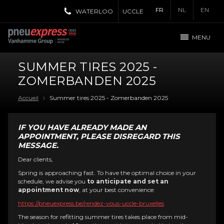
FR
NL
EN
WATERLOO
UCCLE
MENU
SUMMER TIRES 2025 -
ZOMERBANDEN 2025
Accueil
Summer tires 2025 - Zomerbanden 2025
IF YOU HAVE ALREADY MADE AN
APPOINTMENT, PLEASE DISREGARD THIS
MESSAGE.
Dear clients,
Spring is approaching fast. To have the optimal choice in your
schedule, we advise you
to anticipate and set an
appointment now
, at your best convenience:
https://pneuexpress.be/rendez-vous-uccle-bruxelles
The season for refitting summer tires takes place from mid-