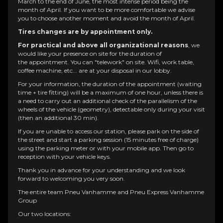
March to the end of June, the most intense period being the
month of April. If you want to be more comfortable we advise
you to choose another moment and avoid the month of April.
Tires changes are by appointment only.
For practical and above all organizational reasons
, we
would like your presence on site for the duration of
the
appointment
. You can "telework" on site. Wifi, work table,
coffee machine, etc... are at your disposal in our lobby.
For your information, the duration of the appointment (waiting
time + tire fitting) will be a maximum of one hour, unless there is
a need to carry out an additional check of the parallelism of the
wheels of the vehicle (geometry), detectable only during your visit
(then an additional 30 min).
If you are unable to access our station, please park on the side of
the street and start a parking session (15 minutes free of charge)
using the parking meter or with your mobile app. Then go to
reception with your vehicle keys.
Thank you in advance for your understanding and we look
forward to welcoming you very soon.
The entire team Pneu Vanhamme and Pneu Express Vanhamme
Group
Our two locations: