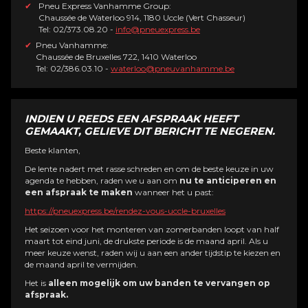
Pneu Express Vanhamme Group:
Chaussée de Waterloo 914, 1180 Uccle (Vert Chasseur)
Tel: 02/373.08.20 -
info@pneuexpress.be
Pneu Vanhamme:
Chaussée de Bruxelles 722, 1410 Waterloo
Tel: 02/386.03.10 -
waterloo@pneuvanhamme.be
INDIEN U REEDS EEN AFSPRAAK HEEFT
GEMAAKT, GELIEVE DIT BERICHT TE NEGEREN.
Beste klanten,
De lente nadert met rasse schreden en om de beste keuze in uw
agenda te hebben, raden we u aan om
nu te anticiperen en
een afspraak te maken
wanneer het u past:
https://pneuexpress.be/rendez-vous-uccle-bruxelles
Het seizoen voor het monteren van zomerbanden loopt van half
maart tot eind juni, de drukste periode is de maand april. Als u
meer keuze wenst, raden wij u aan een ander tijdstip te kiezen en
de maand april te vermijden.
Het is
alleen mogelijk om uw banden te vervangen op
afspraak.