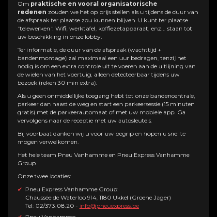
Om
praktische en vooral organisatorische
redenen
zouden we het op prijs stellen als u tijdens de duur van
de afspraak ter plaatse zou kunnen blijven. U kunt ter plaatse
"telewerken". Wifi, werktafel, koffiezetapparaat, enz... staan ​​tot
uw beschikking in onze lobby.
Ter informatie, de duur van de afspraak (wachttijd +
bandenmontage) zal maximaal een uur bedragen, tenzij het
nodig is om een ​​extra controle uit te voeren aan de uitlijning van
de wielen van het voertuig, alleen detecteerbaar tijdens uw
bezoek (reken 30 min extra).
Als u geen onmiddellijke toegang hebt tot onze bandencentrale,
parkeer dan naast de weg en start een parkeersessie (15 minuten
gratis) met de parkeerautomaat of met uw mobiele app. Ga
vervolgens naar de receptie met uw autosleutels.
Bij voorbaat danken wij u voor uw begrip en hopen u snel te
mogen verwelkomen.
Het hele team Pneu Vanhamme en Pneu Express Vanhamme
Group
Onze twee locaties:
Pneu Express Vanhamme Group:
Chaussée de Waterloo 914, 1180 Ukkel (Groene Jager)
Tel: 02/373.08.20 -
info@pneuexpress.be
Pneu Vanhamme: