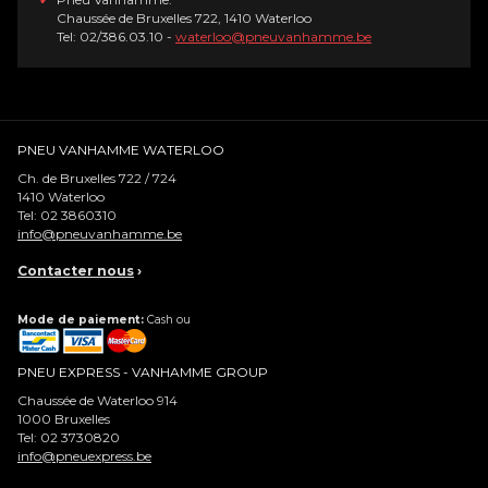
Chaussée de Bruxelles 722, 1410 Waterloo
Tel: 02/386.03.10 -
waterloo@pneuvanhamme.be
PNEU VANHAMME WATERLOO
Ch. de Bruxelles 722 / 724
1410
Waterloo
Tel:
02 3860310
info@pneuvanhamme.be
Contacter nous
›
Mode de paiement:
Cash ou
PNEU EXPRESS - VANHAMME GROUP
Chaussée de Waterloo 914
1000
Bruxelles
Tel:
02 3730820
info@pneuexpress.be