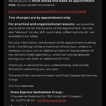
We advise you to
think ahead and make an appointment
now
, at your earliest convenience:
https://www.pneuexpress.be/rendez-vous-uccle-bruxelles
Tire changes are by appointment only.
For practical and organizational reasons
, we would like
you to be on site for the duration of the appointment. You can
also “telework” on site. Wifi, work table, coffee machine, etc. are
available in our lobby.
For your information, the duration of the appointment (waiting
time + tire fitting) will be a maximum of one hour, unless it is
necessary to carry out an additional check on the parallelism of
the vehicle's wheels (geometry), which can only be detected
during your visit (then an additional 30 min).
Thank you in advance for your understanding, and we look
forward to welcoming you very soon.
The entire Pneu Vanhamme team and Pneu Express Vanhamme
Group
Our two addresses:
Pneu Express Vanhamme Group :
Chaussée de Waterloo 914, 1180 Uccle (Vert Chasseur)
Tel: 02/373.08.20 -
info@pneuexpress.be