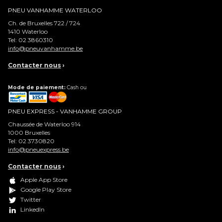
PNEU VANHAMME WATERLOO
Ch. de Bruxelles 722 / 724
1410
Waterloo
Tel:
02 3860310
info@pneuvanhamme.be
Contacter nous
›
Mode de paiement:
Cash ou
PNEU EXPRESS - VANHAMME GROUP
Chaussée de Waterloo 914
1000
Bruxelles
Tel:
02 3730820
info@pneuexpress.be
Contacter nous
›
Apple App Store
Google Play Store
Twitter
LinkedIn