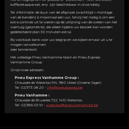
koffiezetapparaat, enz. zijn beschikbaar in onze lobby.
Ter informatie: de duur van de afspraak (wachttijd + montage
van de banden) is maximaal een uur, tenzij het nodig is om een
extra controle uit te voeren op de uitlijning van de wielen van het
voertuig (geometrie), die alleen tijdens uw bezoek kan worden
gedetecteerd (dan 30 minuten extra).
Bij voorbaat dank voor uw begrip en we kijken ernaar uit u te
mogen verwelkomen
zeer binnenkort.
Het volledige Pneu Vanhamme-team en Pneu Express
Vanhamme Group
Onze twee adressen:
Pneu Express Vanhamme Group :
Chaussée de Waterloo 914, 1180 Ukkel (Groene Jager)
Tel: 02/373.08.20 -
info@pneuexpress.be
Pneu Vanhamme :
Chaussée de Bruxelles 722, 1410 Waterloo
Tel: 02/386.03.10 -
waterloo@pneuvanhamme.be