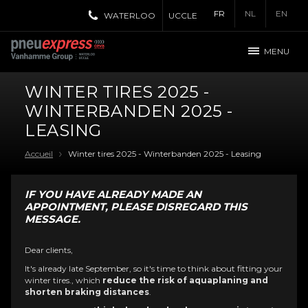
FR
NL
EN
WATERLOO
UCCLE
MENU
WINTER TIRES 2025 -
WINTERBANDEN 2025 -
LEASING
Accueil
Winter tires 2025 - Winterbanden 2025 - Leasing
IF YOU HAVE ALREADY MADE AN
APPOINTMENT, PLEASE DISREGARD THIS
MESSAGE.
Dear clients,
It's already late September, so it's time to think about fitting your
winter tires., which
reduce the risk of aquaplaning and
shorten braking distances
.