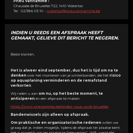
Pneu Vanhamme :
Chaussée de Bruxelles 722, 1410 Waterloo
Tel : 02/386.03.10 -
waterloo@pneuvanhamme.be
INDIEN U REEDS EEN AFSPRAAK HEEFT
GEMAAKT, GELIEVE DIT BERICHT TE NEGEREN.
Beste klanten,
Het is alweer eind september, dus het is tijd om na te
denken
over het monteren van je winterbanden, die het
risico
op aquaplaning verminderen en de remafstand
verkorten
.
Wij raden u aan
om nu, op het beste moment, te
anticiperen
en een afspraak te maken:
https://www.pneuexpress.be/rendez-vous-uccle-bruxelles
Bandenwissels zijn alleen op afspraak.
Om praktische en organisatorische redenen
willen we
graag dat je, indien mogelijk, tijdens de afspraak ter plaatse bent.
Het is mogelijk om ter plaatse te “telewerken”. Wifi, werktafel,