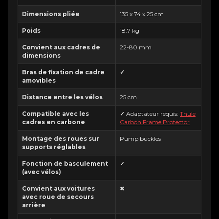
Dimensions pliée
135 x 74 x 25 cm
Poids
18.7 kg
Convient aux cadres de
22-80 mm
dimensions
Bras de fixation de cadre
✓
amovibles
Distance entre les vélos
25 cm
Compatible avec les
✓
Adaptateur requis:
Thule
cadres en carbone
Carbon Frame Protector
Montage des roues sur
Pump buckles
supports réglables
Fonction de basculement
✓
(avec vélos)
Convient aux voitures
✖
avec roue de secours
arrière