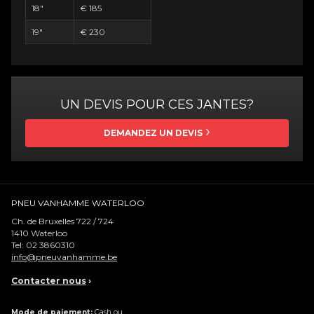
18"
€ 185
19"
€ 230
UN DEVIS POUR CES JANTES?
DEMANDEZ UN DEVIS
PNEU VANHAMME WATERLOO
Ch. de Bruxelles 722 / 724
1410
Waterloo
Tel:
02 3860310
info@pneuvanhamme.be
Contacter nous
›
Mode de paiement:
Cash ou