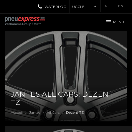
FR
NL
EN
WATERLOO
UCCLE
MENU
JANTES ALL CARS: DEZENT
TZ
Accueil
Jantes
All Cars
Dezent TZ