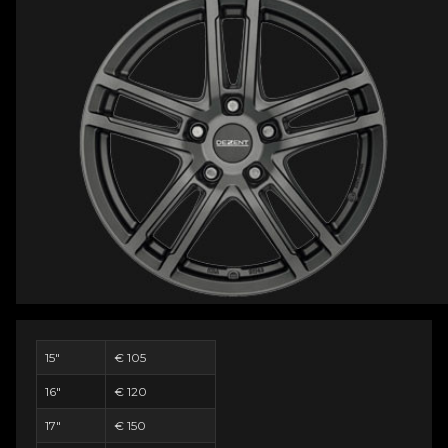
15"
€ 105
16"
€ 120
17"
€ 150