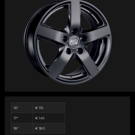
16"
€ 115
17"
€ 145
18"
€ 180