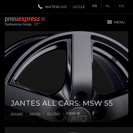
FR
NL
EN
WATERLOO
UCCLE
MENU
JANTES ALL CARS: MSW 55
Accueil
Jantes
All Cars
MSW 55