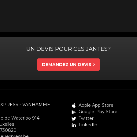
UN DEVIS POUR CES JANTES?
DEMANDEZ UN DEVIS
EXPRESS - VANHAMME
Apple App Store
Google Play Store
e de Waterloo 914
Twitter
uxelles
LinkedIn
3730820
euexpress.be