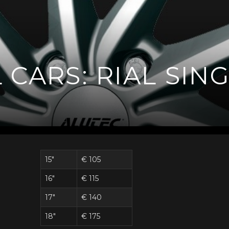
 CARS: RIAL SIN
15"
€ 105
16"
€ 115
17"
€ 140
18"
€ 175