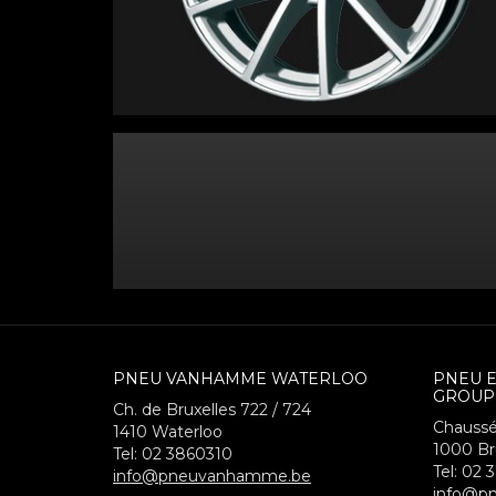
PNEU VANHAMME WATERLOO
PNEU 
GROUP
Ch. de Bruxelles 722 / 724
Chaussé
1410
Waterloo
1000
Br
Tel:
02 3860310
Tel:
02 
info@pneuvanhamme.be
info@pn