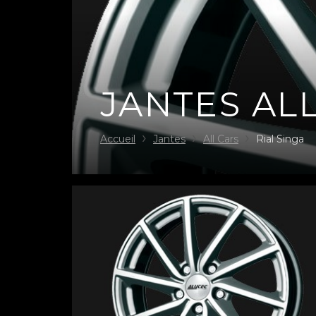
JANTES ALL
Accueil
Jantes
All Cars
Rial Singa