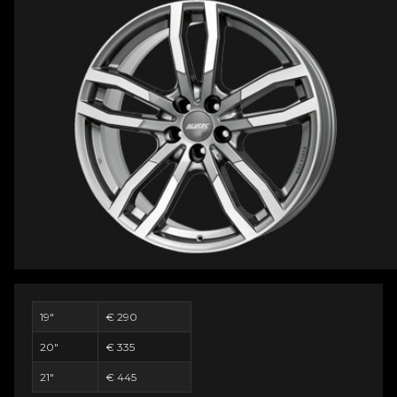
19"
€ 290
20"
€ 335
21"
€ 445