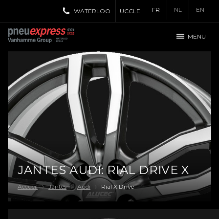
FR
NL
EN
WATERLOO
UCCLE
MENU
JANTES AUDI: RIAL DRIVE X
Accueil
Jantes
Audi
Rial X Drive