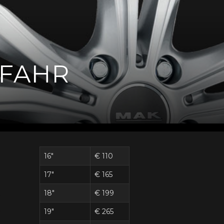
 FAHR
16"
€ 110
17"
€ 165
18"
€ 199
19"
€ 265