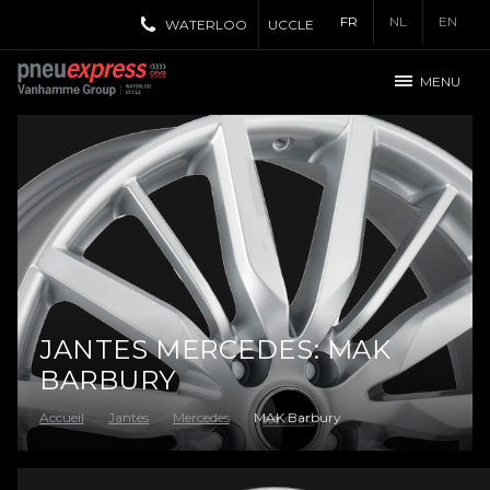
FR
NL
EN
WATERLOO
UCCLE
MENU
JANTES MERCEDES: MAK
BARBURY
Accueil
Jantes
Mercedes
MAK Barbury