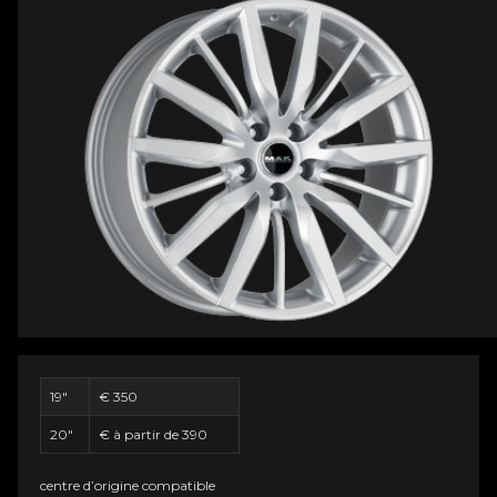
19"
€ 350
20"
€ à partir de 390
centre d’origine compatible