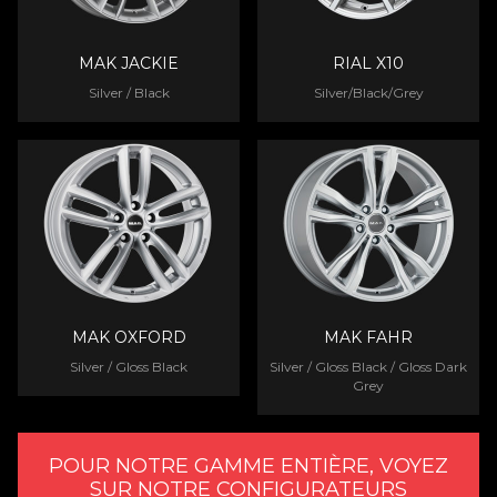
MAK JACKIE
RIAL X10
Silver / Black
Silver/Black/Grey
MAK OXFORD
MAK FAHR
Silver / Gloss Black
Silver / Gloss Black / Gloss Dark
Grey
POUR NOTRE GAMME ENTIÈRE, VOYEZ
SUR NOTRE CONFIGURATEURS