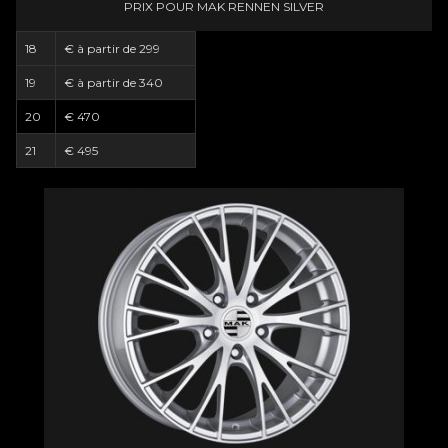
PRIX POUR MAK RENNEN SILVER
18
€ à partir de 299
19
€ à partir de 340
20
€ 470
21
€ 495