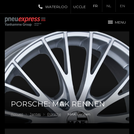
FR
NL
EN
WATERLOO
UCCLE
MENU
PORSCHE: MAK RENNEN
Accueil
Jantes
Porsche
MAK Rennen