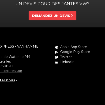
UN DEVIS POUR DES JANTES VW?
DEMANDEZ UN DEVIS
EXPRESS - VANHAMME
Apple App Store
Google Play Store
e de Waterloo 914
Twitter
uxelles
LinkedIn
3730820
euexpress.be
ter nous
›