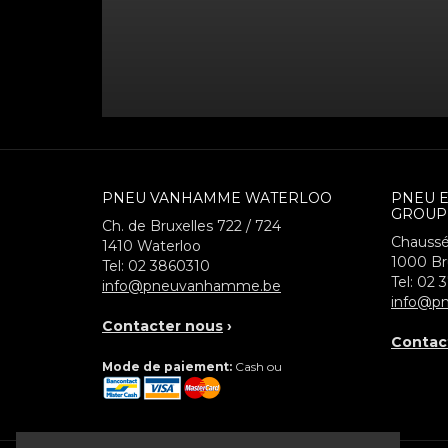
PNEU VANHAMME WATERLOO
PNEU 
GROUP
Ch. de Bruxelles 722 / 724
Chaussé
1410
Waterloo
1000
Br
Tel:
02 3860310
Tel:
02 
info@pneuvanhamme.be
info@pn
Contacter nous
›
Contac
Mode de paiement:
Cash ou