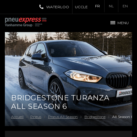
FR
NL
EN
WATERLOO
UCCLE
MENU
BRIDGESTONE TURANZA
ALL SEASON 6
Accueil
Pneus
Pneus All Season
Bridgestone
All Season 6