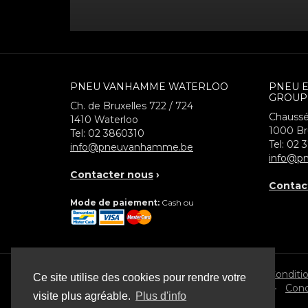
PNEU VANHAMME WATERLOO
PNEU 
GROUP
Ch. de Bruxelles 722 / 724
Chaussé
1410
Waterloo
1000
Br
Tel:
02 3860310
Tel:
02 
info@pneuvanhamme.be
info@pn
Contacter nous
›
Contac
Mode de paiement:
Cash ou
© 2026 Pneu Vanhamme
Conditi
Ce site utilise des cookies pour rendre votre
•
Cond
visite plus agréable.
Plus d'info