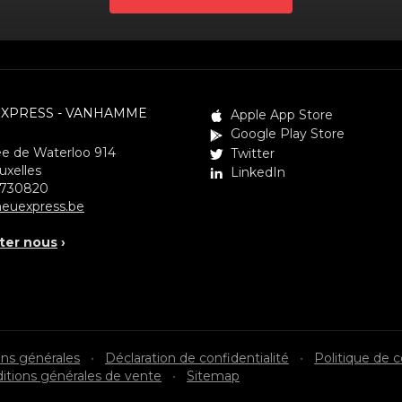
EXPRESS - VANHAMME
Apple App Store
Google Play Store
e de Waterloo 914
Twitter
uxelles
LinkedIn
3730820
euexpress.be
ter nous
›
ons générales
•
Déclaration de confidentialité
•
Politique de 
itions générales de vente
•
Sitemap