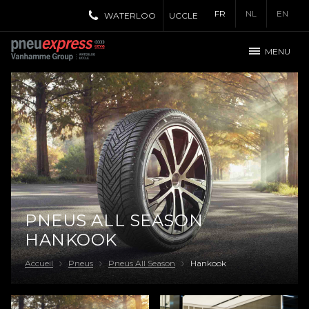
FR
NL
EN
WATERLOO
UCCLE
MENU
PNEUS ALL SEASON
HANKOOK
Accueil
Pneus
Pneus All Season
Hankook