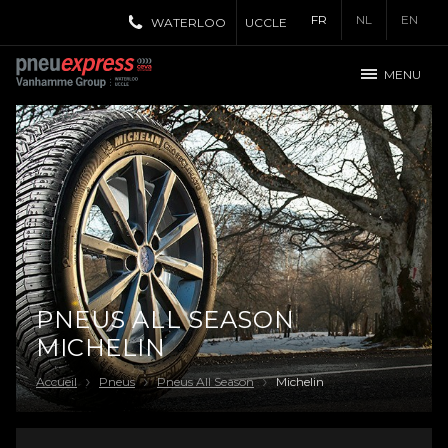
FR
NL
EN
WATERLOO
UCCLE
MENU
PNEUS ALL SEASON
MICHELIN
Accueil
Pneus
Pneus All Season
Michelin