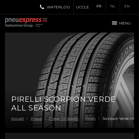
FR
NL
EN
WATERLOO
UCCLE
MENU
PIRELLI SCORPION VERDE
ALL SEASON
Accueil
Pneus
Pneus All Season
Pirelli
Scorpion Verde All S