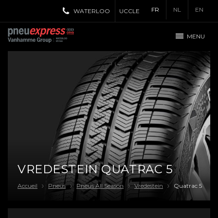
FR
NL
EN
WATERLOO
UCCLE
MENU
VREDESTEIN QUATRAC 5
Accueil
Pneus
Pneus All Season
Vredestein
Quatrac 5