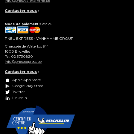
info@pneuvanhamme.be
Contacter nous
›
Mode de paiement:
Cash ou
PNEU EXPRESS - VANHAMME GROUP
Chaussée de Waterloo 914
1000
Bruxelles
Tel:
02 3730820
info@pneuexpress.be
Contacter nous
›
Apple App Store
Google Play Store
Twitter
LinkedIn