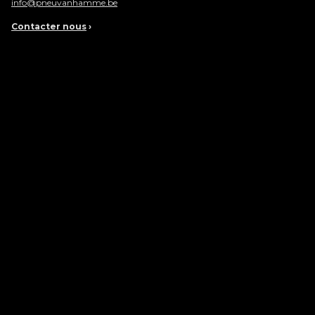
info@pneuvanhamme.be
Contacter nous
›
Mode de paiement:
Cash ou
PNEU EXPRESS - VANHAMME GROUP
Chaussée de Waterloo 914
1000
Bruxelles
Tel:
02 3730820
info@pneuexpress.be
Contacter nous
›
Apple App Store
Google Play Store
Twitter
LinkedIn