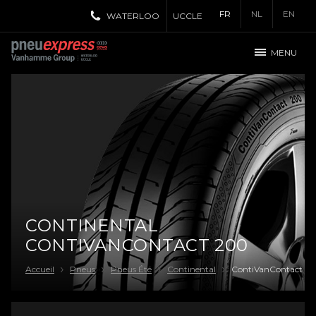
FR
NL
EN
WATERLOO
UCCLE
MENU
CONTINENTAL
CONTIVANCONTACT 200
Accueil
Pneus
Pneus Été
Continental
ContiVanContact 2