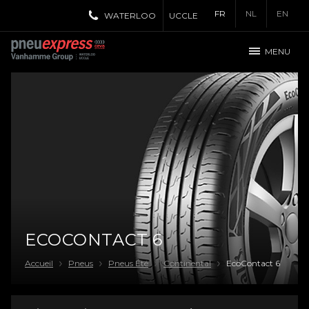
FR
NL
EN
WATERLOO
UCCLE
MENU
ECOCONTACT 6
Accueil
Pneus
Pneus Été
Continental
EcoContact 6