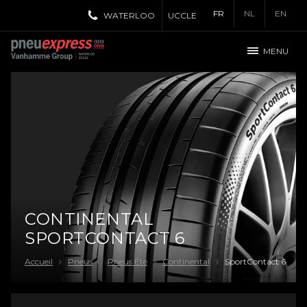
FR
NL
EN
WATERLOO
UCCLE
MENU
CONTINENTAL
SPORTCONTACT 6
Accueil
Pneus
Pneus Été
Continental
SportContact 6