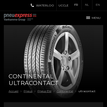
FR
NL
EN
WATERLOO
UCCLE
MENU
CONTINENTAL
ULTRACONTACT
Accueil
Pneus
Pneus Été
Continental
ultracontact