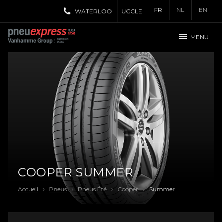
FR
NL
EN
WATERLOO
UCCLE
MENU
COOPER SUMMER
Accueil
Pneus
Pneus Été
Cooper
Summer