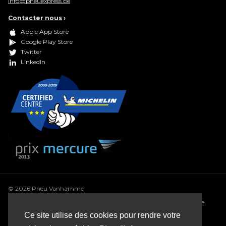
info@pneuexpress.be
Contacter nous
›
Apple App Store
Google Play Store
Twitter
LinkedIn
© 2026 Pneu Vanhamme
Conditions générales
•
Déclaration de confidentialité
•
Politique
de cookie
•
Conditions générales de vente
•
Sitemap
Ce site utilise des cookies pour rendre votre
Webdesign: Robarov