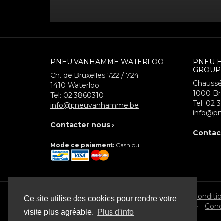
PNEU VANHAMME WATERLOO
PNEU 
GROUP
Ch. de Bruxelles 722 / 724
Chaussé
1410
Waterloo
1000
Br
Tel:
02 3860310
Tel:
02 
info@pneuvanhamme.be
info@pn
Contacter nous
›
Contac
Mode de paiement:
Cash ou
© 2026 Pneu Vanhamme
Conditi
Ce site utilise des cookies pour rendre votre
•
Cond
visite plus agréable.
Plus d'info