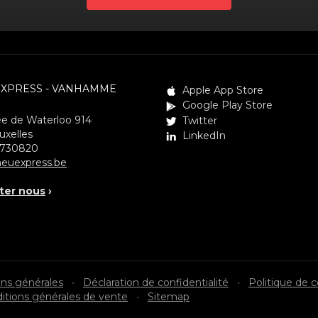
EXPRESS - VANHAMME
Apple App Store
Google Play Store
e de Waterloo 914
Twitter
uxelles
LinkedIn
3730820
euexpress.be
ter nous
›
ons générales
•
Déclaration de confidentialité
•
Politique de 
itions générales de vente
•
Sitemap