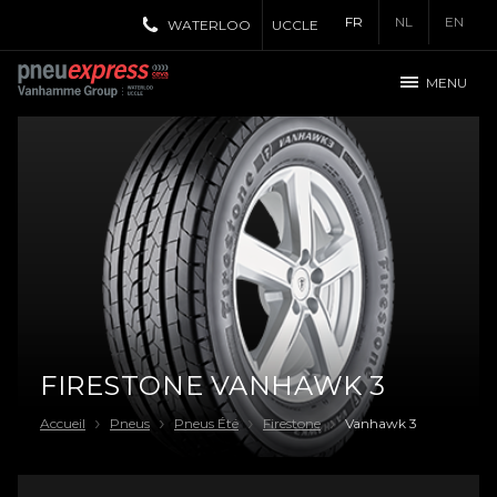
FR
NL
EN
WATERLOO
UCCLE
MENU
FIRESTONE VANHAWK 3
Accueil
Pneus
Pneus Été
Firestone
Vanhawk 3