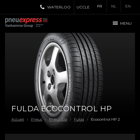
FR
NL
EN
WATERLOO
UCCLE
MENU
FULDA ECOCONTROL HP
Accueil
Pneus
Pneus Été
Fulda
Ecocontrol HP 2