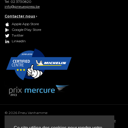
Tel:
02 3730820
info@pneuexpress.be
Contacter nous
›
Apple App Store
Google Play Store
Twitter
LinkedIn
© 2026 Pneu Vanhamme
Conditions générales
•
Déclaration de confidentialité
•
Politique
de cookie
•
Conditions générales de vente
•
Sitemap
Ce site utilise des cookies pour rendre votre