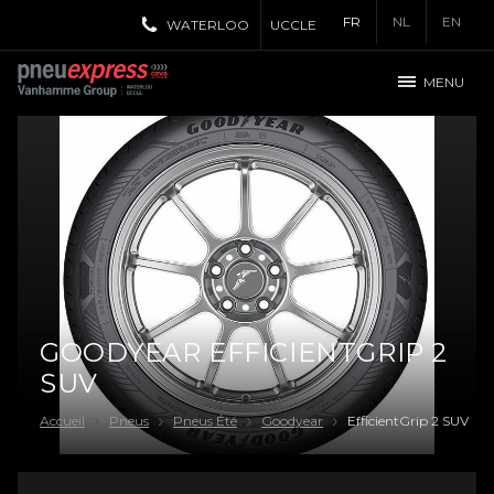
FR
NL
EN
WATERLOO
UCCLE
MENU
GOODYEAR EFFICIENTGRIP 2
SUV
Accueil
Pneus
Pneus Été
Goodyear
EfficientGrip 2 SUV